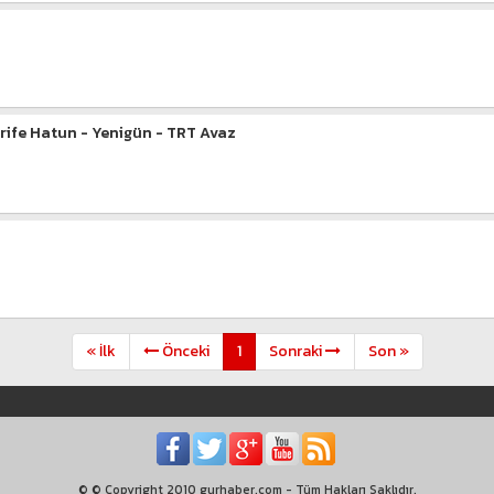
rife Hatun - Yenigün - TRT Avaz
« İlk
Önceki
1
Sonraki
Son »
© © Copyright 2010 gurhaber.com - Tüm Hakları Saklıdır.